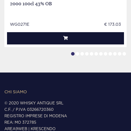
2000 100cl 43% OB
WG0271E
€ 173.03
CHI SIAMO
© 2020 WHISKY ANTIQUE SRL
C.F. / P.IVA 03266720360
REGISTRO IMPRESE DI MODENA
REA: MO 372785
AREA9WEB
|
KRESCENDO