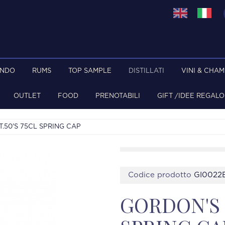
ONDO
RUMS
TOP SAMPLE
DISTILLATI
VINI & CHA
OUTLET
FOOD
PRENOTABILI
GIFT /IDEE REGALO
.50'S 75CL SPRING CAP
Codice prodotto
GI0022
GORDON'S G