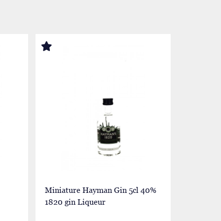
Miniature Hayman Gin 5cl 40%
Miniatur
1820 gin Liqueur