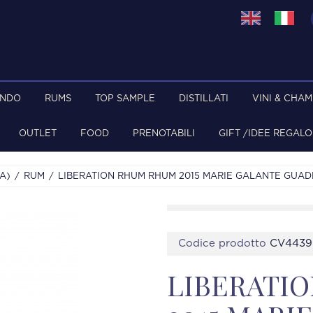
ONDO
RUMS
TOP SAMPLE
DISTILLATI
VINI & CHA
OUTLET
FOOD
PRENOTABILI
GIFT /IDEE REGALO
A)
RUM
LIBERATION RHUM RHUM 2015 MARIE GALANTE GUAD
Codice prodotto
CV4439
LIBERATI