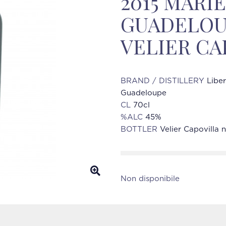
2015 MARI
GUADELOUP
VELIER CA
BRAND / DISTILLERY
Libe
Guadeloupe
CL
70cl
%ALC
45%
BOTTLER
Velier Capovilla 
Non disponibile