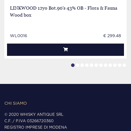
LINKWOOD 12yo Bot.90's 43% OB - Flora & Fauna
Wood box
WL0016
€ 299.48
CHI SIAMO
© 2020 WHISKY ANTIQUE SRL
C.F. / P.IVA 03266720360
REGISTRO IMPRESE DI MODENA