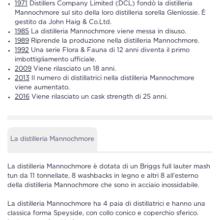
1971
Distillers Company Limited (DCL) fondò la distilleria
Mannochmore sul sito della loro distilleria sorella Glenlossie. È
gestito da John Haig & Co.Ltd.
1985
La distilleria Mannochmore viene messa in disuso.
1989
Riprende la produzione nella distilleria Mannochmore.
1992
Una serie Flora & Fauna di 12 anni diventa il primo
imbottigliamento ufficiale.
2009
Viene rilasciato un 18 anni.
2013
Il numero di distillatrici nella distilleria Mannochmore
viene aumentato.
2016
Viene rilasciato un cask strength di 25 anni.
La distilleria Mannochmore
La distilleria Mannochmore è dotata di un Briggs full lauter mash
tun da 11 tonnellate, 8 washbacks in legno e altri 8 all'esterno
della distilleria Mannochmore che sono in acciaio inossidabile.
La distilleria Mannochmore ha 4 paia di distillatrici e hanno una
classica forma Speyside, con collo conico e coperchio sferico.