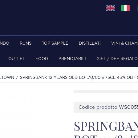
ONDO
RUMS
TOP SAMPLE
DISTILLATI
VINI & CHA
OUTLET
FOOD
PRENOTABILI
GIFT /IDEE REGALO
LTOWN
SPRINGBANK 12 YEARS OLD BOT.70/80'S 75CL 43% OB -
Codice prodotto
WS005
SPRINGBAN