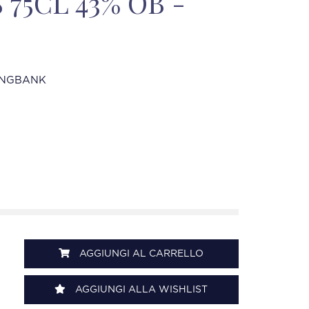
S 75CL 43% OB -
INGBANK
AGGIUNGI AL CARRELLO
AGGIUNGI ALLA WISHLIST