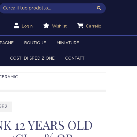
Login
Wishlist
Carrello
MPAGNE
BOUTIQUE
MINIATURE
COSTI DI SPEDIZIONE
CONTATTI
 CERAMIC
5E2
K 12 YEARS OLD