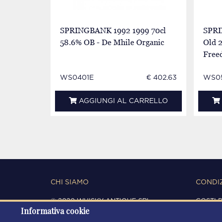
SPRINGBANK 1992 1999 70cl
SPRI
58.6% OB - De Mhile Organic
Old 2
Free
WS0401E
€ 402.63
WS0
AGGIUNGI AL CARRELLO
CHI SIAMO
CONDIZ
© 2020 WHISKY ANTIQUE SRL
COSTI 
Informativa cookie
C.F. / P.IVA 03266720360
CONDIZ