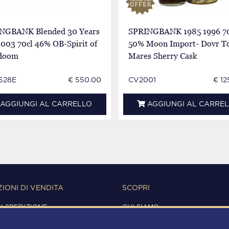
NGBANK Blended 30 Years
SPRINGBANK 1985 1996 70
003 70cl 46% OB-Spirit of
50% Moon Import- Dovr T
doom
Mares Sherry Cask
528E
€ 550.00
CV2001
€ 12
AGGIUNGI AL CARRELLO
AGGIUNGI AL CARRE
IONI DI VENDITA
SCOPRI
DI SPEDIZIONE
CHI SIAMO
IONI D'USO
CONTATTI