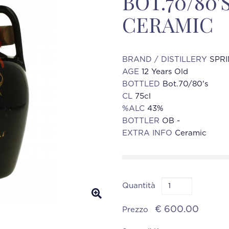
BOT.70/80'
CERAMIC
BRAND / DISTILLERY
SPR
AGE
12 Years Old
BOTTLED
Bot.70/80's
CL
75cl
%ALC
43%
BOTTLER
OB -
EXTRA INFO
Ceramic
Quantità
€ 600.00
Prezzo