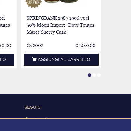
cl
SPRINGBANK 1985 1996 70cl
SPRINGB
outes
50% Moon Import- Dovr Toutes
Bot.70's 
Mares Sherry Cask
50.00
CV2002
€ 1350.00
WS0055
LLO
AGGIUNGI AL CARRELLO
AGG
SEGUICI