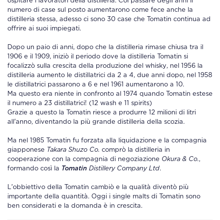
ospitare i lavoratori della
distilleria
. Col passare degli anni il
numero di case sul posto aumentarono come fece anche la
distilleria
stessa, adesso ci sono 30 case che
Tomatin
continua ad
offrire ai suoi impiegati.
Dopo un paio di anni, dopo che la
distilleria
rimase chiusa tra il
1906 e il 1909, iniziò il periodo dove la
distilleria Tomatin
si
focalizzò sulla crescita della produzione del
whisky
, nel 1956 la
distilleria
aumento le distillatrici da 2 a 4, due anni dopo, nel 1958
le distillatrici passarono a 6 e nel 1961 aumentarono a 10.
Ma questo era niente in confronto al 1974 quando
Tomatin
estese
il numero a 23 distillatrici! (12 wash e 11 spirits)
Grazie a questo la
Tomatin
riesce a produrre 12 milioni di litri
all'anno, diventando la più grande
distilleria
della scozia.
Ma nel 1985
Tomatin
fu forzata alla liquidazione e la compagnia
giapponese
Takara Shuzo Co.
comprò la
distilleria
in
cooperazione con la compagnia di negoziazione
Okura & Co.
,
formando così la
Tomatin
Distillery Company Ltd
.
L'obbiettivo della
Tomatin
cambiò e la qualità diventò più
importante della quantità. Oggi i single malts di
Tomatin
sono
ben considerati e la domanda è in crescita.