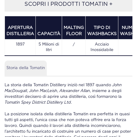
SCOPRI I PRODOTTI TOMATIN +
APERTURA
MALTING
TIPO DI
NUMER
DISTILLERIA
CAPACITÀ
FLOOR
WASHBACKS
WASHB
1897
5 Milioni di
/
Acciaio
12
litri
Inossidabile
Storia della Tomatin
La storia della
Tomatin Distillery
iniziò nel 1897 quando
John
MacDougall
,
John MacLeish
,
Alexander Allan
, insieme a degli
investitori decisero di aprire una
distilleria
, così formarono la
Tomatin Spey District Distillery Ltd
.
La posizione isolata della
distilleria Tomatin
era perfetta in quasi
tutti gli aspetti, l'unica cosa che non poteva offrire era la forza
lavoro. Quindi quando il lavori alla
distilleria
incominciarono,
l'architetto fu incaricato di costruire un numero di case per poter