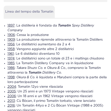
Linea del tempo della Tomatin
1897
: La
distilleria
è fondata da
Tomatin
Spey Distillery
Company
1906
: Cessa la produzione
1909
: La produzione riprende attraverso la
Tomatin
Distillers
1956
: Le distillatrici aumentano da 2 a 4
1958
: Vengono aggiunte altre 2 distillatrici
1961
: Le 6 distillatici diventano 10
1974
: Le distillatrici sono un totale di 23 e i maltings chiudono
1985
: La
Tomatin Distillery
Company va in liquidazione
1986
:
Takara Shuzo Co.
e
Okura & Co.
, comprano la
Tomatin
attraverso la
Tomatin
Distillery Co
.
1998
:
Okura & Co
. è liquidata e
Marubeni
compra la parte della
loro partecipazione
2004
:
Tomatin
12yo viene rilasciata
2005
: Un 25 anni e un 1973 Vintage vengono rilasciati
2006
: Un 18 anni e un 1962 Vintage vengono rilasciati
2013
: Cù Bòcan, il primo
Tomatin
torbato, viene lanciato
2016
: Un
Tomatin
44yo e 2 Cù Bòcan Vintage (1988 e 2005)
vengono rilasciati