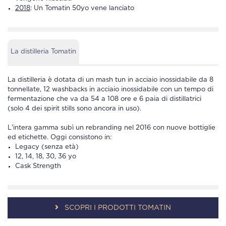
2018
: Un
Tomatin
50yo vene lanciato
La distilleria Tomatin
La
distilleria
è dotata di un mash tun in acciaio inossidabile da 8
tonnellate, 12 washbacks in acciaio inossidabile con un tempo di
fermentazione che va da 54 a 108 ore e 6 paia di distillatrici
(solo 4 dei spirit stills sono ancora in uso).
L'intera gamma subì un rebranding nel 2016 con nuove bottiglie
ed etichette. Oggi consistono in:
Legacy (senza età)
12, 14, 18, 30, 36 yo
Cask Strength
SCOPRI I PRODOTTI TOMATIN