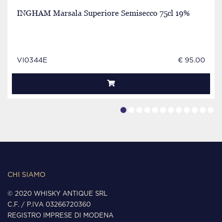
INGHAM Marsala Superiore Semisecco 75cl 19%
VI0344E
€ 95.00
CHI SIAMO
© 2020 WHISKY ANTIQUE SRL
C.F. / P.IVA 03266720360
REGISTRO IMPRESE DI MODENA