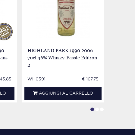
90
HIGHLAND PARK 1990 2006
HIGHLAN
haus
70cl 46% Whisky-Fassle Edition
2005 70c
2
43.85
WH0391
€ 167.75
WH0395
LLO
AGGIUNGI AL CARRELLO
AGG