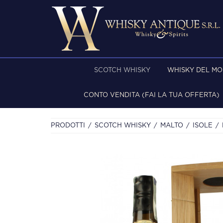
SCOTCH WHISKY
WHISKY DEL M
CONTO VENDITA (FAI LA TUA OFFERTA)
PRODOTTI
SCOTCH WHISKY
MALTO
ISOLE