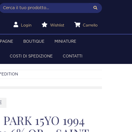
Login
Wishlist
Carrello
MPAGNE
BOUTIQUE
MINIATURE
COSTI DI SPEDIZIONE
CONTATTI
°EDITION
E
PARK 15YO 1994