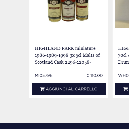
HIGHLAND PARK miniature
HIGH
1986-1989-1998 3x 5cl Malts of
70cl
Scotland Cask 2296-12058-
Drum
10521
MI0579E
€ 110.00
WH0
AGGIUNGI AL CARRELLO