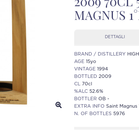
2009 70CL 
MAGNUS 1°
DETTAGLI
BRAND / DISTILLERY
HIG
AGE
15yo
VINTAGE
1994
BOTTLED
2009
CL
70cl
%ALC
52.6%
BOTTLER
OB -
EXTRA INFO
Saint Magnus 
N. OF BOTTLES
5976