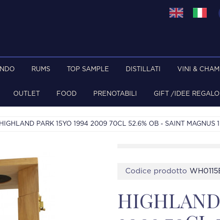
ONDO
RUMS
TOP SAMPLE
DISTILLATI
VINI & CHA
OUTLET
FOOD
PRENOTABILI
GIFT /IDEE REGALO
HIGHLAND PARK 15YO 1994 2009 70CL 52.6% OB - SAINT MAGNUS 1
Codice prodotto
WH0115
HIGHLAND 