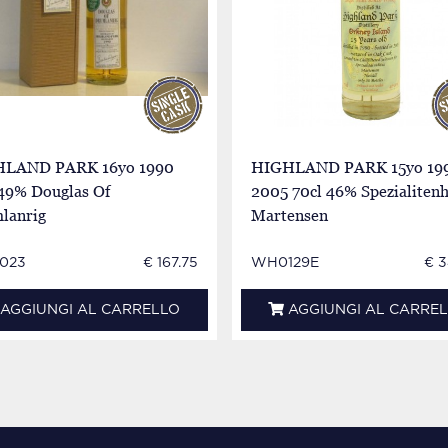
LAND PARK 16yo 1990
HIGHLAND PARK 15yo 19
 49% Douglas Of
2005 70cl 46% Spezialiten
lanrig
Martensen
023
€ 167.75
WH0129E
€ 3
AGGIUNGI AL CARRELLO
AGGIUNGI AL CARRE